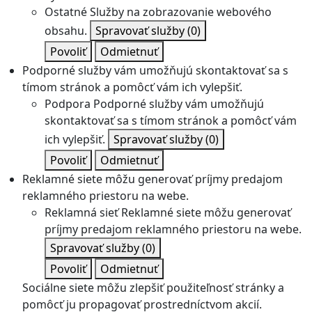
Ostatné
Služby na zobrazovanie webového
obsahu.
Spravovať služby
(0)
Povoliť
Odmietnuť
Podporné služby vám umožňujú skontaktovať sa s
tímom stránok a pomôcť vám ich vylepšiť.
Podpora
Podporné služby vám umožňujú
skontaktovať sa s tímom stránok a pomôcť vám
ich vylepšiť.
Spravovať služby
(0)
Povoliť
Odmietnuť
Reklamné siete môžu generovať príjmy predajom
reklamného priestoru na webe.
Reklamná sieť
Reklamné siete môžu generovať
príjmy predajom reklamného priestoru na webe.
Spravovať služby
(0)
Povoliť
Odmietnuť
Sociálne siete môžu zlepšiť použiteľnosť stránky a
pomôcť ju propagovať prostredníctvom akcií.