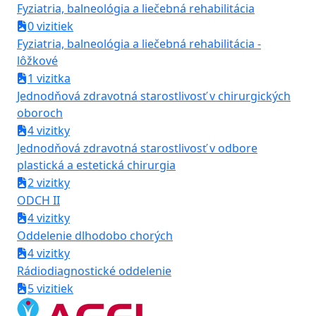
Fyziatria, balneológia a liečebná rehabilitácia
0 vizitiek
Fyziatria, balneológia a liečebná rehabilitácia -
lôžkové
1 vizitka
Jednodňová zdravotná starostlivosť v chirurgických
oboroch
4 vizitky
Jednodňová zdravotná starostlivosť v odbore
plastická a estetická chirurgia
2 vizitky
ODCH II
4 vizitky
Oddelenie dlhodobo chorých
4 vizitky
Rádiodiagnostické oddelenie
5 vizitiek